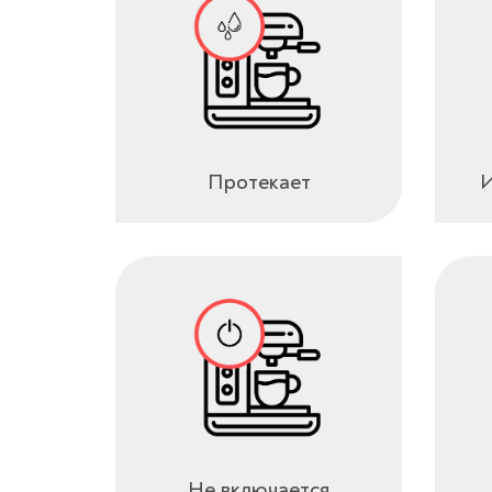
Протекает
И
Не включается