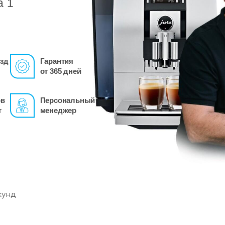
а 1
зд
Гарантия
от 365 дней
ов
Персональный
т
менеджер
кунд