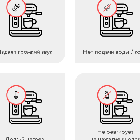
здаёт громкий звук
Нет подачи воды / к
Не реагирует
Долгий нагрев
на нажатие кнопо