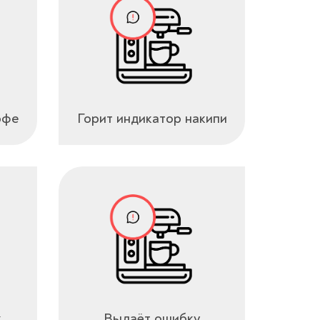
офе
Горит индикатор накипи
к
Выдаёт ошибку