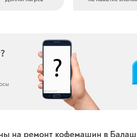
у?
росы
ны на ремонт кофемашин в Балаш