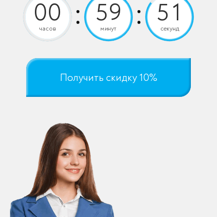
часов
минут
секунд
Получить скидку 10%