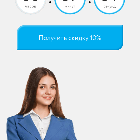
часов
минут
секунд
Получить скидку 10%