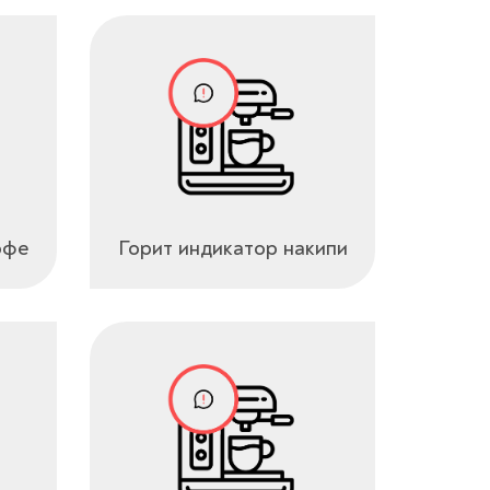
офе
Горит индикатор накипи