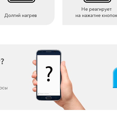
Не реагирует
Долгий нагрев
на нажатие кнопо
у?
росы