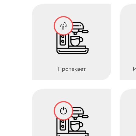
Протекает
И