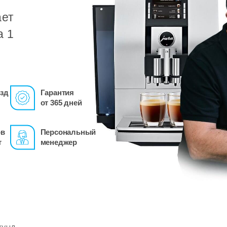
ает
а 1
зд
Гарантия
от 365 дней
ов
Персональный
т
менеджер
кунд