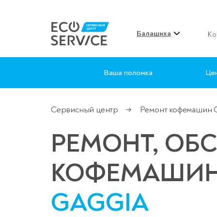
Балашиха
Ко
Ваша поломка
Це
Сервисный центр
Ремонт кофемашин G
→
РЕМОНТ, ОБ
КОФЕМАШИ
GAGGIA