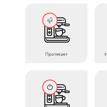
Протекает
И