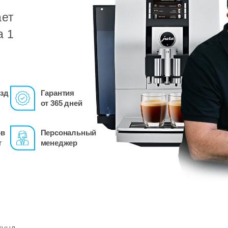
ает
а 1
зд
Гарантия
от 365 дней
ов
Персональный
т
менеджер
кунд