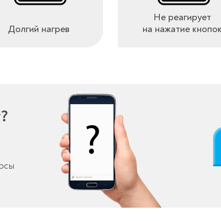
Не реагирует
Долгий нагрев
на нажатие кнопо
у?
росы