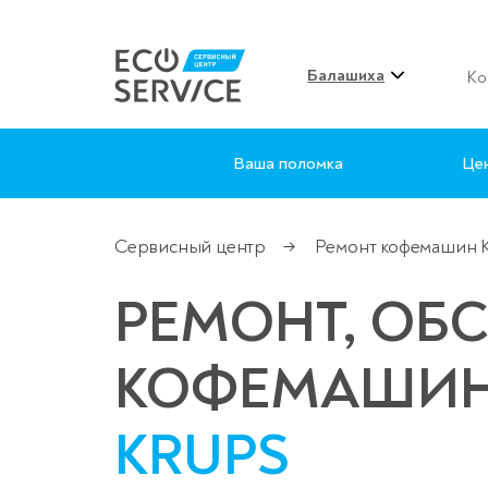
Балашиха
Ко
Ваша поломка
Це
Сервисный центр
Ремонт кофемашин 
→
РЕМОНТ, ОБ
КОФЕМАШИ
KRUPS