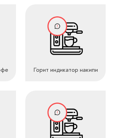
офе
Горит индикатор накипи