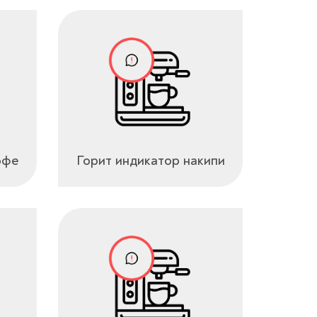
офе
Горит индикатор накипи