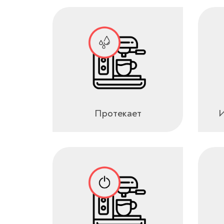
Протекает
И