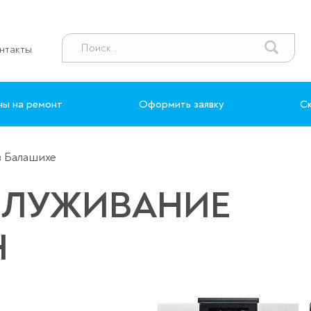
нтакты
ны на ремонт
Оформить заявку
Ск
в Балашихе
СЛУЖИВАНИЕ
Н