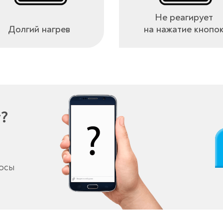
Не реагирует
Долгий нагрев
на нажатие кнопо
у?
росы