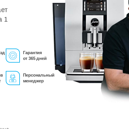
ает
а 1
зд
Гарантия
от 365 дней
ов
Персональный
т
менеджер
кунд