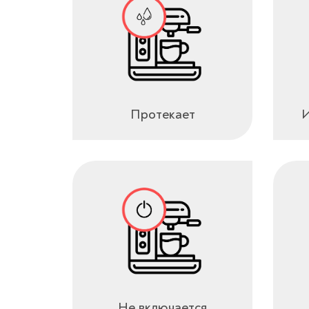
Протекает
И
Не включается