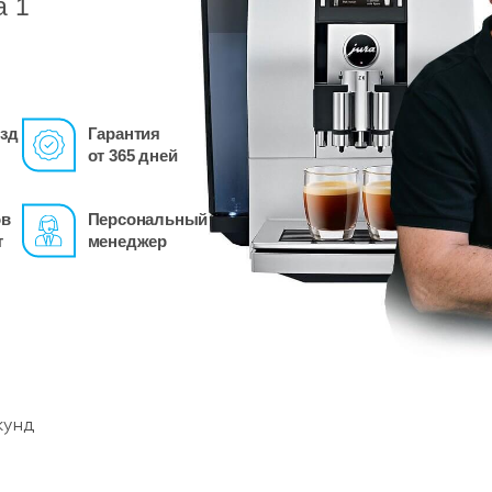
а 1
зд
Гарантия
от 365 дней
ов
Персональный
т
менеджер
кунд