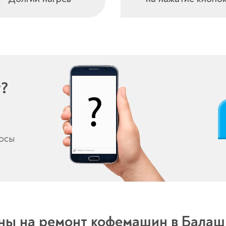
у?
росы
ны на ремонт кофемашин в Балаш