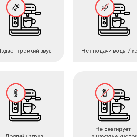
здаёт громкий звук
Нет подачи воды / к
Не реагирует
Долгий нагрев
на нажатие кнопо