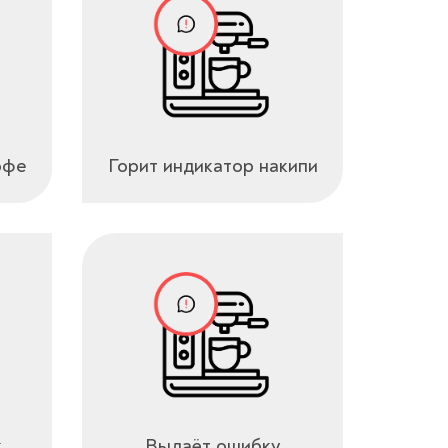
офе
Горит индикатор накипи
к
Выдаёт ошибку